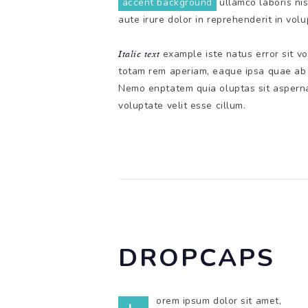
accent background
ullamco laboris nis
aute irure dolor in reprehenderit in volu
Italic text
example iste natus error sit v
totam rem aperiam, eaque ipsa quae ab 
Nemo enptatem quia oluptas sit aspernat
voluptate velit esse cillum.
DROPCAPS
orem ipsum dolor sit amet,