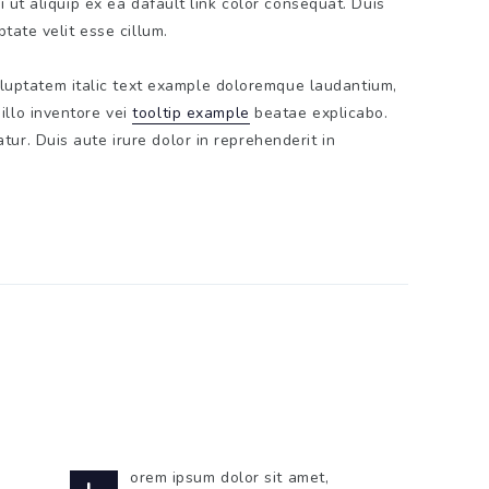
i ut aliquip ex ea dafault link color consequat. Duis
ptate velit esse cillum.
oluptatem italic text example doloremque laudantium,
illo inventore vei
tooltip example
beatae explicabo.
ur. Duis aute irure dolor in reprehenderit in
orem ipsum dolor sit amet,