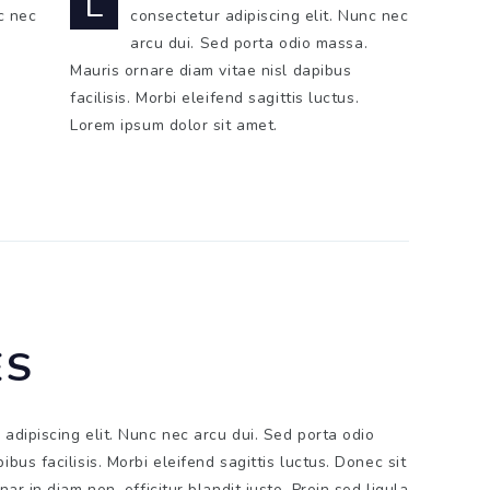
L
c nec
consectetur adipiscing elit. Nunc nec
arcu dui. Sed porta odio massa.
Mauris ornare diam vitae nisl dapibus
facilisis. Morbi eleifend sagittis luctus.
Lorem ipsum dolor sit amet.
ES
adipiscing elit. Nunc nec arcu dui. Sed porta odio
bus facilisis. Morbi eleifend sagittis luctus. Donec sit
ar in diam non, efficitur blandit justo. Proin sed ligula