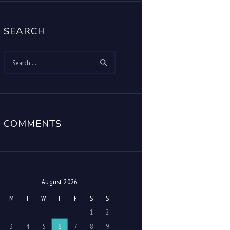
SEARCH
Search
for:
COMMENTS
August 2026
M
T
W
T
F
S
S
1
2
3
4
5
6
7
8
9